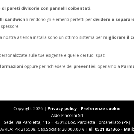
di pareti divisorie con pannelli coibentati
.
lli sandwich
li rendono gli elementi perfetti per
dividere e separar
 spessore.
a nostra azienda installa sono un ottimo sistema per
migliorare il 
 personalizzate sulle tue esigenze e quelle dei tuoi spazi.
nformazioni
oppure per richiedere dei
preventivi
: operiamo a
Parm
Copyright 2026 |
Privacy policy
-
Preferenze cookie
Aldo Pincolini Srl
Sede: Via Paroletta, 116 – 43012 Loc. Paroletta Fontanellato (PR)
A/REA: PR 215508, Cap.Sociale: 20.000,00 €
Tel: 0521 821365
-
Mail