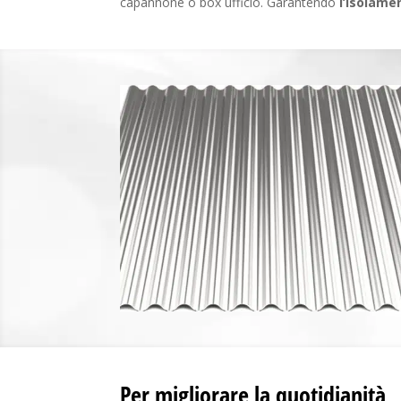
capannone o box ufficio. Garantendo
l’isolame
Per migliorare la quotidianità