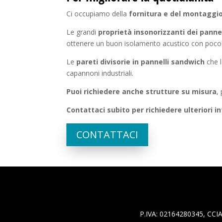
Ci occupiamo della
fornitura e del montaggio 
Le grandi
proprietà insonorizzanti dei panne
ottenere un buon isolamento acustico con poco
Le
pareti divisorie in pannelli sandwich
che l
capannoni industriali.
Puoi richiedere anche strutture su misura
,
Contattaci subito per richiedere ulteriori i
CONTATTACI
P.IVA: 02164280345, CCIA