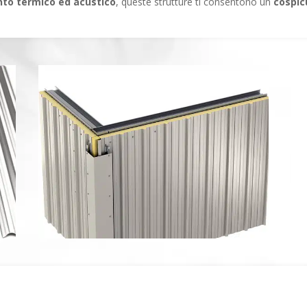
nto termico ed acustico
, queste strutture ti consentono un
cospic