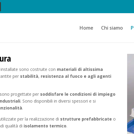
Home
Chi siamo
P
sura
 installate sono costruite con
materiali di altissima
rantite per
stabilità
,
resistenza al fuoco
e agli agenti
e, sono progettate per
soddisfare le condizioni di impiego
ndustriali
. Sono disponibili in diversi spessori e si
unzionalità
.
lizzate per la realizzazione di
strutture prefabbricate
o
di qualità di
isolamento termico
.