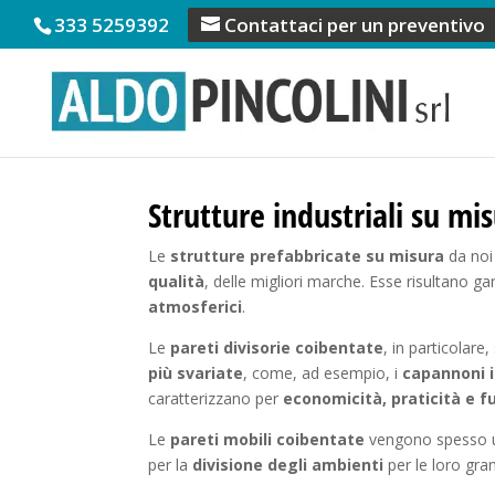
333 5259392
Contattaci per un preventivo
Strutture industriali su mi
Le
strutture prefabbricate su misura
da noi
qualità
, delle migliori marche. Esse risultano ga
atmosferici
.
Le
pareti divisorie coibentate
, in particolar
più svariate
, come, ad esempio, i
capannoni i
caratterizzano per
economicità, praticità e f
Le
pareti mobili coibentate
vengono spesso uti
per la
divisione degli ambienti
per le loro gran