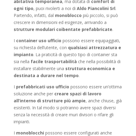
abitativa temporanea
, ma dotata di
comfort di
ogni tipo
, puoi rivolerti a noi di
Aldo Piancolini Srl
.
Partendo, infatti, dal
monoblocco
più piccolo, si può
crescere in dimensioni ed esigenze, arrivando a
strutture modulari coibentate prefabbricate
.
I
container
uso ufficio
possono essere equipaggiati,
su richiesta dell’utente, con
qualsiasi attrezzatura e
impianto
. La praticità di questo tipo di container sta
sia nella
facile trasportabilità
che nella possibilità di
installare stabilmente una
struttura economica e
destinata a durare nel tempo
.
I
prefabbricati uso ufficio
possono essere un’ottima
soluzione anche per
creare spazi di lavoro
all’interno di strutture più ampie
, anche chiuse, già
esistenti. In tal modo si potranno avere spazi diversi
senza la necessità di creare muri divisori o rifare gli
impianti.
I
monoblocchi
possono essere configurati anche